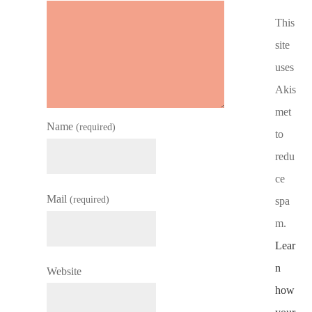
This
site
uses
Akis
met
Name
(required)
to
redu
ce
Mail
(required)
spa
m.
Lear
n
Website
how