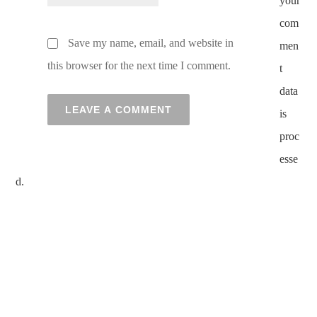
your
com
Save my name, email, and website in
men
this browser for the next time I comment.
t
data
is
proc
esse
d.